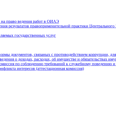
 на право ведения работ в ОИАЭ
ния результатов правоприменительной практики Центрального
вляемых государственных услуг
ормы документов, связаных с противодействием коррупции, для
ведения о доходах, расходах, об имуществе и обязательствах им
омиссия по соблюдению требований к служебному поведению и
онфликта интересов (аттестационная комиссия)