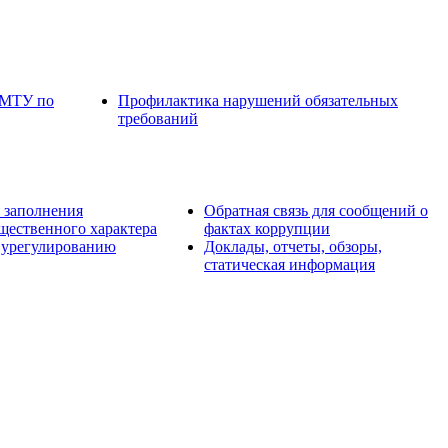
 МТУ по
Профилактика нарушений обязательных
требований
 заполнения
Обратная связь для сообщений о
ущественного характера
фактах коррупции
 урегулированию
Доклады, отчеты, обзоры,
статическая информация