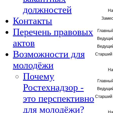
должностей
На
Контакты
Замес
Перечень правовых
Главный
Ведущий
актов
Ведущий
Возможности для
Старший 
молодёжи
На
Почему
Главный
Ростехнадзор -
Ведущий
это перспективно
Старший 
для молодёжи?
На