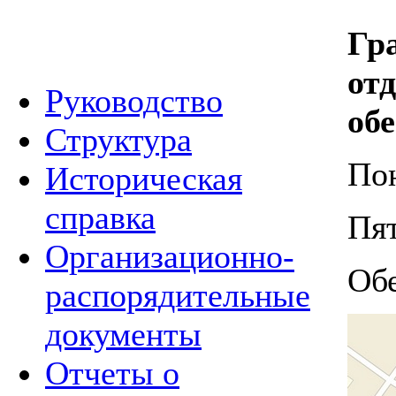
Гр
от
Руководство
об
Структура
Пон
Историческая
справка
Пят
Организационно-
Обе
распорядительные
документы
Отчеты о