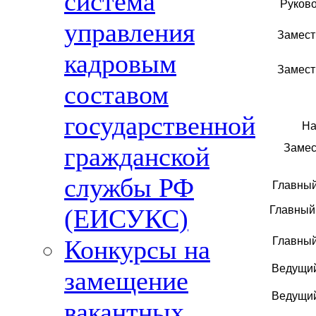
система
Руково
управления
Замест
кадровым
Замест
составом
государственной
На
Замес
гражданской
службы РФ
Главный
Главный 
(ЕИСУКС)
Главный
Конкурсы на
Ведущий
замещение
Ведущий
вакантных