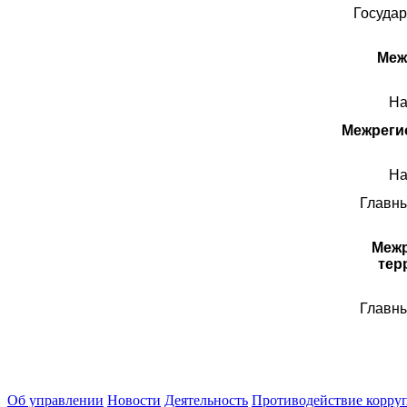
Госуда
Меж
На
Межреги
На
Главны
Межр
тер
Главны
Об управлении
Новости
Деятельность
Противодействие корру