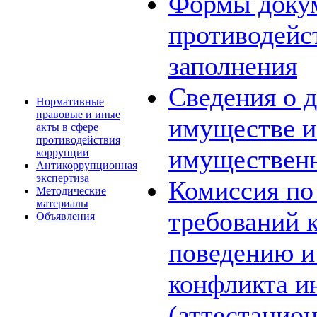
Формы докум
противодейс
заполнения
Сведения о д
Нормативные
правовые и иные
имуществе и
акты в сфере
противодействия
имущественн
коррупции
Антикоррупционная
экспертиза
Комиссия по
Методические
материалы
требований 
Объявления
поведению и
конфликта и
(аттестацион