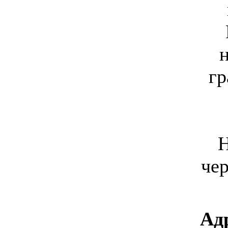
гр
Н
че
Ад