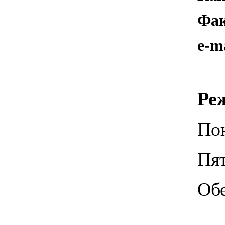
Фак
e-m
Ре
Пон
Пят
Обе