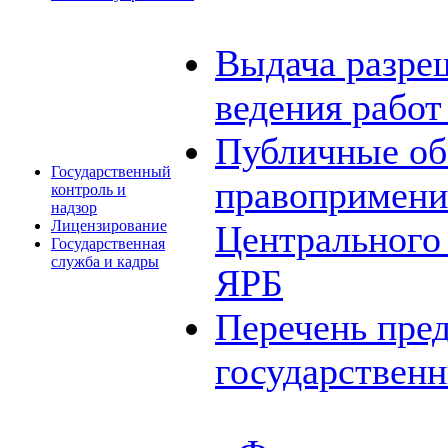
Выдача разре
ведения рабо
Публичные об
Государственный
правопримени
контроль и
надзор
Лицензирование
Центрального
Государственная
служба и кадры
ЯРБ
Перечень пре
государствен