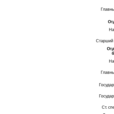
Главны
От
На
Старший 
Отд
На
Главны
Госуда
Госуда
Ст. сп