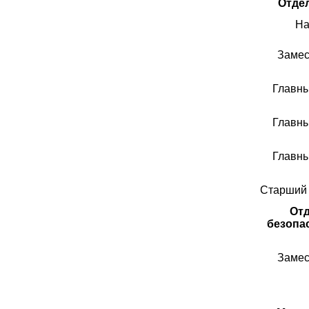
Отде
На
Замес
Главны
Главны
Главны
Старший 
Отд
безопа
Замес